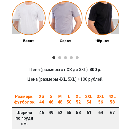
Белая
Серая
Чёрная
Б
Цена (размеры от XS до 3XL):
800 р.
Цена (размеры 4XL, 5XL):+100 рублей.
Размеры
XS
S
M
L
XL
2XL
3XL
4XL
5XL
футболок
44
46
48
50
52
54
56
58
60
Ширина
46
49
52
55
58
61
64
67
70
по груди
см.