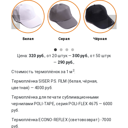
яя
Белая
Серая
Чёрная
Цена:
320 руб.
, от 20 штук —
300 руб.
, от 50 штук
—
290 руб.
,
2
Стоимость термоплёнок за 1 м
:
Термоплёнка SISER P.S. FILM (белая, чёрная,
цветная) — 4000 руб.
Термоплёнка для печати сублимационными
чернилами POLI-TAPE, серия POLI-FLEX 4675 — 6000
руб.
Термоплёнка ECONO-REFLEX (световозврат) -7000
руб.